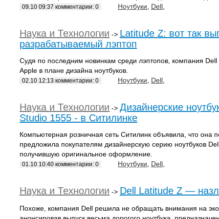
Ноутбуки
,
Dell
,
09.10 09:37 комментарии: 0
Наука и Технологии
Latitude Z: вот так в
->
разрабатываемый лэптоп
Судя по последним новинкам среди лэптопов, компания Dell
Apple в плане дизайна ноутбуков.
Ноутбуки
,
Dell
,
02.10 12:13 комментарии: 0
Наука и Технологии
Дизайнерские ноутбуки
->
Studio 1555 - в Ситилинке
Компьютерная розничная сеть Ситилинк объявила, что она п
предложила покупателям дизайнерскую серию ноутбуков Dell -
получившую оригинальное оформление.
Ноутбуки
,
Dell
,
01.10 10:40 комментарии: 0
Наука и Технологии
Dell Latitude Z — наз
->
Похоже, компания Dell решила не обращать внимания на эк
анонсировав выпуск весьма дорогого ноутбука, предназначе