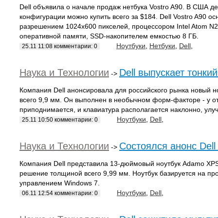
Dell объявила о начале продаж нетбука Vostro A90. В США д
конфигурации можно купить всего за $184. Dell Vostro A90 о
разрешением 1024х600 пикселей, процессором Intel Atom N27
оперативной памяти, SSD-накопителем емкостью 8 ГБ.
Ноутбуки
,
Нетбуки
,
Dell
,
25.11 11:08 комментарии: 0
Наука и Технологии
Dell выпускает тонки
->
Компания Dell анонсировала для российского рынка новый н
всего 9,9 мм. Он выполнен в необычном форм-факторе - у о
приподнимается, и клавиатура располагается наклонно, улу
Ноутбуки
,
Dell
,
25.11 10:50 комментарии: 0
Наука и Технологии
Состоялся анонс Del
->
Компания Dell представила 13-дюймовый ноутбук Adamo XPS.
решение толщиной всего 9,99 мм. Ноутбук базируется на про
управлением Windows 7.
Ноутбуки
,
Dell
,
06.11 12:54 комментарии: 0