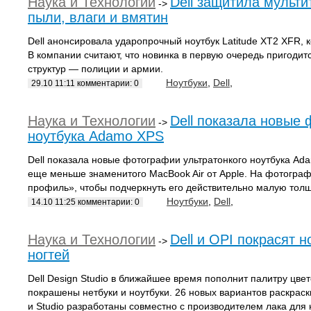
Наука и Технологии
Dell защитила мульти
->
пыли, влаги и вмятин
Dell анонсировала ударопрочный ноутбук Latitude XT2 XFR, 
В компании считают, что новинка в первую очередь пригоди
структур — полиции и армии.
Ноутбуки
,
Dell
,
29.10 11:11 комментарии: 0
Наука и Технологии
Dell показала новые 
->
ноутбука Adamo XPS
Dell показала новые фотографии ультратонкого ноутбука Ad
еще меньше знаменитого MacBook Air от Apple. На фотогра
профиль», чтобы подчеркнуть его действительно малую толщ
Ноутбуки
,
Dell
,
14.10 11:25 комментарии: 0
Наука и Технологии
Dell и OPI покрасят 
->
ногтей
Dell Design Studio в ближайшее время пополнит палитру цвет
покрашены нетбуки и ноутбуки. 26 новых вариантов раскраски 
и Studio разработаны совместно с производителем лака для 