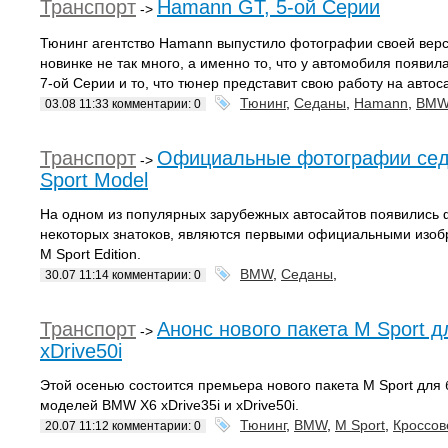
Транспорт
Hamann GT, 5-ой Серии
->
Тюнинг агентство Hamann выпустило фотографии своей верс
новинке не так много, а именно то, что у автомобиля появил
7-ой Серии и то, что тюнер представит свою работу на авто
Тюнинг
,
Седаны
,
Hamann
,
BM
03.08 11:33 комментарии: 0
Транспорт
Официальные фотографии се
->
Sport Model
На одном из популярных зарубежных автосайтов появились 
некоторых знатоков, являются первыми официальными изоб
M Sport Edition.
BMW
,
Седаны
,
30.07 11:14 комментарии: 0
Транспорт
Анонс нового пакета M Sport д
->
xDrive50i
Этой осенью состоится премьера нового пакета M Sport для
моделей BMW X6 xDrive35i и xDrive50i.
Тюнинг
,
BMW
,
M Sport
,
Кроссо
20.07 11:12 комментарии: 0