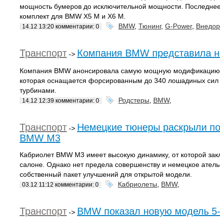
мощность бумеров до исключительной мощности. Последнее
комплект для BMW X5 M и X6 M.
BMW
,
Тюнинг
,
G-Power
,
Внедор
14.12 13:20 комментарии: 0
Транспорт
Компания BMW представила н
->
Компания BMW анонсировала самую мощную модификацию ро
которая оснащается форсированным до 340 лошадиных сил 
турбинами.
Родстеры
,
BMW
,
14.12 12:39 комментарии: 0
Транспорт
Немецкие тюнеры раскрыли по
->
BMW M3
Кабриолет BMW M3 имеет высокую динамику, от которой зак
салоне. Однако нет предела совершенству и немецкое атель
собственный пакет улучшений для открытой модели.
Кабриолеты
,
BMW
,
03.12 11:12 комментарии: 0
Транспорт
BMW показал новую модель 5-
->