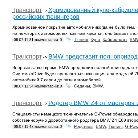
Транспорт
Хромированный купе-кабриол
->
российских тюнингеров
Хромированное покрытие автомобиля никогда не было тем, ч
на некоторых автомобилях, как нам кажется, оно бывает впол
Тюнинг
,
Купе
,
Кабриолеты
,
BM
09.07 11:31 комментарии: 0
Транспорт
BMW представит полнопривод
->
Впервые за все время BMW предложил полный привод для 7 с
Система xDrive будет предлагаться как опция для моделей 75
автомобилей 7 серии до пяти автомобилей.
Седаны
,
BMW
,
08.07 11:54 комментарии: 0
Транспорт
Родстер BMW Z4 от мастеров 
->
Специалисты немецкого тюнинг-ателье G-Power обнародова
собственноручно доработанного родстера BMW Z4 E89 второ
Родстеры
,
BMW
,
Тюнинг
,
G-Pow
08.07 11:48 комментарии: 0