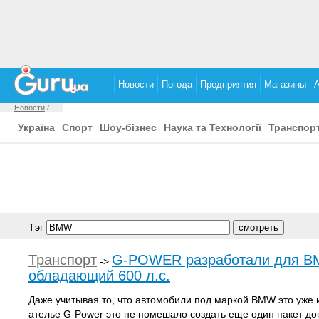
Новости
Погода
Предприятия
Магазины
Новости
/
Україна
Спорт
Шоу-бізнес
Наука та Технології
Транспор
Тэг
Транспорт
G-POWER разработали для BM
->
обладающий 600 л.с.
Даже учитывая то, что автомобили под маркой BMW это уже и
ателье G-Power это не помешало создать еще один пакет до