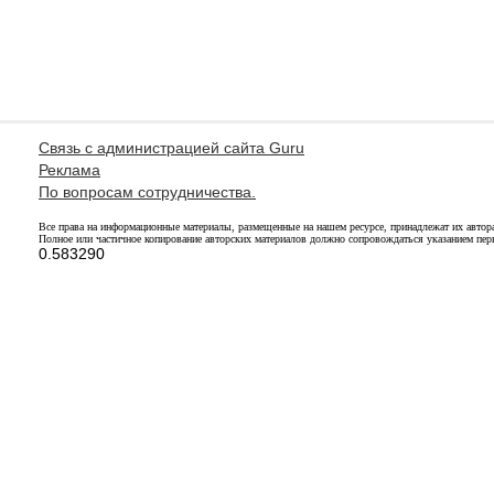
Связь с администрацией сайта Guru
Реклама
По вопросам сотрудничества.
Все права на информационные материалы, размещенные на нашем ресурсе, принадлежат их автор
Полное или частичное копирование авторских материалов должно сопровождаться указанием перв
0.583290