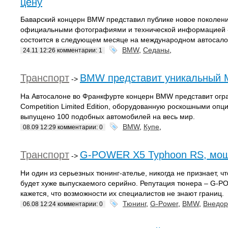
цену
Баварский концерн BMW представил публике новое поколени
официальными фотографиями и технической информацией -
состоится в следующем месяце на международном автосало
BMW
,
Седаны
,
24.11 12:26 комментарии: 1
Транспорт
BMW представит уникальный 
->
На Автосалоне во Франкфурте концерн BMW представит ог
Competition Limited Edition, оборудованную роскошными опци
выпущено 100 подобных автомобилей на весь мир.
BMW
,
Купе
,
08.09 12:29 комментарии: 0
Транспорт
G-POWER X5 Typhoon RS, мощн
->
Ни один из серьезных тюнинг-ателье, никогда не признает, 
будет хуже выпускаемого серийно. Репутация тюнера – G-P
кажется, что возможности их специалистов не знают границ.
Тюнинг
,
G-Power
,
BMW
,
Внедор
06.08 12:24 комментарии: 0